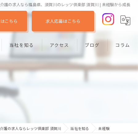
介護の求人なら福島県、須賀川のレッツ倶楽部 須賀川 | 未経験から成長
せはこちら
求人応募はこちら
当社を知る
アクセス
ブログ
コラム
デイサービス
未経験
パート
働きやすい
週休2日
介護の求人ならレッツ倶楽部 須賀川
当社を知る
未経験