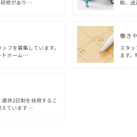
T研修があり…
助、送
働き
タッフを募集しています。
スタッ
ットホーム…
ます。
、週休2日制を採用するこ
整えています…