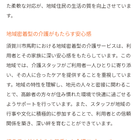
地域イベントとの連携で利用者を楽しませ
た柔軟な対応が、地域住民の生活の質を向上させていま
る
す。
地域社会とともに創る介護の未来
地域密着型の介護がもたらす安心感
住民参加型の介護活動
須賀川市馬町における地域密着型の介護サービスは、利
地域連携で広がる介護の可能性
用者とその家族に深い安心感をもたらしています。この
デイサービスの役割高齢者の生活の質向上を目
地域では、介護スタッフがご利用者一人ひとりに寄り添
指して
い、その人に合ったケアを提供することを重視していま
デイサービスがもたらす生活の変化
す。地域の特性を理解し、地元の人々と密接に関わるこ
高齢者の社会参加を促進するデイサービス
とで、高齢者の方々が住み慣れた環境で快適に過ごせる
生活の質を高めるデイサービスの魅力
ようサポートを行っています。また、スタッフが地域の
利用者の声から見るデイサービスの効果
行事や文化に積極的に参加することで、利用者との信頼
デイサービスで広がる交流の輪
関係を築き、深い絆を育むことができています。
デイサービスが支える地域高齢者の暮らし