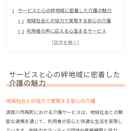
サービスと心の絆地域に密着した介護の魅力
地域社会との協力で実現する安心の介護
利用者の声に応える心温まるサービス
地域密着型の介護がもたらす安心感
福島県の地域文化を尊重した介護アプロー
チ
家族のような絆を育む介護サービス
サービスと心の絆地域に密着した
地域愛が育む笑顔の介護支援
介護の魅力
安心を届ける須賀川市の介護サービスの強み
地域社会との協力で実現する安心の介護
安心のための細やかなケア体制
高品質な介護技術で支える毎日
須賀川市馬町における介護サービスは、地域社会との緊
密な連携を通じて、利用者の安心と快適な生活を実現し
利用者第一の安心サポート
ています。地域のボランティア団体や医療機関と協力