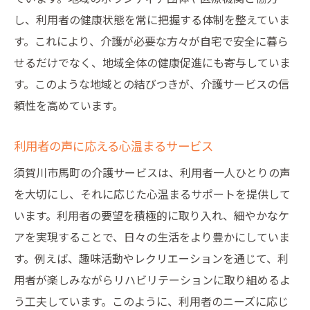
プロの介護スタッフによる安心提供
し、利用者の健康状態を常に把握する体制を整えていま
須賀川市特有の介護サービスの特徴
す。これにより、介護が必要な方々が自宅で安全に暮ら
地域のニーズに応える介護サービス
せるだけでなく、地域全体の健康促進にも寄与していま
笑顔のために多彩なプログラムで日々を支える
す。このような地域との結びつきが、介護サービスの信
利用者の笑顔を引き出す楽しいプログラム
頼性を高めています。
健康と笑顔を守る日々のアクティビティ
利用者の声に応える心温まるサービス
個々のニーズに合わせた介護プログラム
地域で人気の介護アクティビティ
須賀川市馬町の介護サービスは、利用者一人ひとりの声
を大切にし、それに応じた心温まるサポートを提供して
笑顔を生む介護イベントの紹介
います。利用者の要望を積極的に取り入れ、細やかなケ
利用者の生活を彩る多彩なプログラム
アを実現することで、日々の生活をより豊かにしていま
地域社会と連携した心温まる介護体験の提供
す。例えば、趣味活動やレクリエーションを通じて、利
地域社会との絆で実現する介護体験
用者が楽しみながらリハビリテーションに取り組めるよ
地域の声を活かした介護サービス
う工夫しています。このように、利用者のニーズに応じ