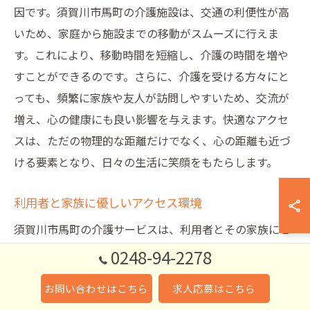
因です。須賀川市馬町の介護施設は、交通の利便性が高
いため、家庭から施設までの移動がスムーズに行えま
す。これにより、移動時間を短縮し、介護の時間を増や
すことができるのです。さらに、介護を受ける方々にと
っても、頻繁に家族や友人が訪問しやすいため、交流が
増え、心の健康にも良い影響を与えます。快適なアクセ
スは、ただの物理的な距離だけでなく、心の距離も近づ
ける要素となり、日々の生活に笑顔をもたらします。
利用者と家族に優しいアクセス環境
須賀川市馬町の介護サービスは、利用者とその家族にと
って安心で便利なアクセス環境を提供しています。JR東
0248-94-2278
北本線須賀川駅から車でわずか数分という立地は、日々
お問い合わせはこちら
求人応募はこちら
の通所や訪問のストレスを軽減します。車やバイク、自