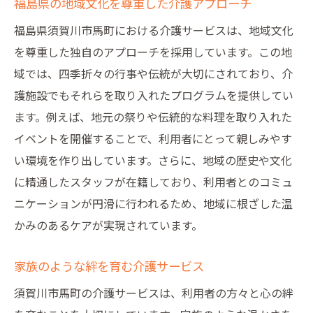
福島県の地域文化を尊重した介護アプローチ
便利なアクセス環境がもたらす豊かな介護時間
福島県須賀川市馬町における介護サービスは、地域文化
交通の便が良い介護施設の魅力
を尊重した独自のアプローチを採用しています。この地
快適なアクセスで介護時間を充実
域では、四季折々の行事や伝統が大切にされており、介
利用者と家族に優しいアクセス環境
護施設でもそれらを取り入れたプログラムを提供してい
須賀川市周辺のアクセス情報と介護サービ
ます。例えば、地元の祭りや伝統的な料理を取り入れた
ス
イベントを開催することで、利用者にとって親しみやす
アクセスの良さがもたらす安心感
い環境を作り出しています。さらに、地域の歴史や文化
便利な立地が支える日々の介護
に精通したスタッフが在籍しており、利用者とのコミュ
須賀川市での介護サービスがもたらす暮らしの
ニケーションが円滑に行われるため、地域に根ざした温
安心感
かみのあるケアが実現されています。
地域住民を支える介護サービスの力
家族のような絆を育む介護サービス
安心感を提供する介護サポート
須賀川市馬町の介護サービスは、利用者の方々と心の絆
福島県須賀川市の介護が描く未来