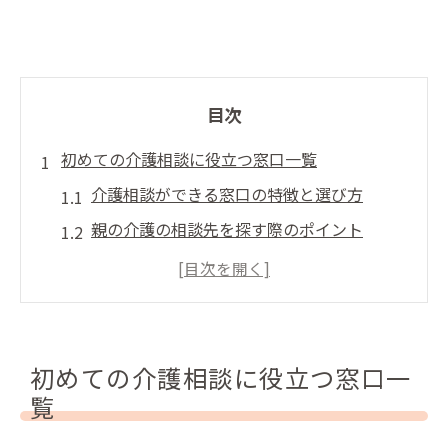
目次
初めての介護相談に役立つ窓口一覧
介護相談ができる窓口の特徴と選び方
親の介護の相談先を探す際のポイント
初めてでも安心な介護相談窓口の活用法
介護の相談はどこに頼ればよいか解説
介護の相談窓口の無料利用が可能な場面
安心を得るための介護の相談方法ガイド
初めての介護相談に役立つ窓口一
覧
介護相談を安心して始めるための基本
介護について相談する時の流れと準備