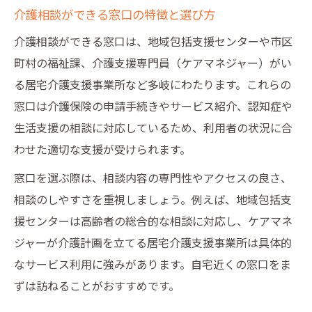
介護相談ができる窓口の特徴と選び方
親の介護不安を軽減する相談活用術
介護相談ができる窓口は、地域包括支援センターや市区
介護の悩み相談をスムーズに進めるコツ
町村の福祉課、介護支援専門員（ケアマネジャー）がい
介護相談で信頼できるアドバイスを得る方
る居宅介護支援事業所など多岐にわたります。これらの
法
窓口は介護保険の申請手続きやサービス紹介、認知症や
介護の悩み相談はどこにすれば解決できるか
生活支援の相談に対応しているため、利用者の状況に合
介護の悩み相談窓口選びのポイント解説
わせた適切な支援が受けられます。
親の介護の悩みは誰に相談すればよいか
窓口を選ぶ際は、相談内容の専門性やアクセスの良さ、
介護の相談で解決できる主な悩みとは
相談のしやすさを重視しましょう。例えば、地域包括支
介護の悩み相談の無料窓口を上手に使う方
援センターは高齢者の総合的な相談に対応し、ケアマネ
法
ジャーが介護計画を立てる居宅介護支援事業所は具体的
相談先ごとの介護サポートの違いを比較
なサービス利用に強みがあります。自宅近くの窓口をま
悩みを共有できる介護相談の無料サービス
ずは訪ねることがおすすめです。
介護相談の無料サービスの種類と特徴