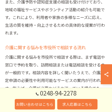
また、介護予防や認知症支援の相談も受け付けており、
地域の福祉サービスやボランティア活動の紹介も可能で
す。これにより、利用者や家族の多様なニーズに応え、
生活の質を維持・向上させるための具体的な提案が行わ
れます。
介護に関する悩みを市役所で相談する流れ
介護に関する悩みを市役所で相談する際は、まず電話や
窓口で予約を取り、訪問相談または電話相談を受けるの
が一般的です。相談内容を詳しく聞いたうえで、介護認
定申請の必要性や利用可能なサービスの案内が行われま
す。例えば、介護が必要かどうか迷っている場合でも、
0248-94-2278
専門職が状況を評価し適切なアドバイスを提供します。
お問い合わせはこちら
求人応募はこちら
相談後は、必要に応じてケアマネジャーの紹介や地域包