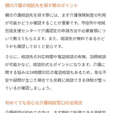
親の介護の相談先を探す際のポイント
無料で悩みを共有できる介護相談の活用法
親の介護相談先を探す際には、まず介護保険制度の利用
介護の相談窓口を無料で利用するメリット
が可能かどうか確認することが重要です。市役所や地域
介護の悩みを電話相談で解消する方法
包括支援センターで介護認定の申請方法や必要書類につ
家族の介護相談で無料サポートを受ける方
いて教えてもらえます。また、相談先が無料であるかど
法
うかも確認しておくと安心です。
24時間対応の介護相談窓口を活用するコツ
さらに、相談先の対応時間や電話相談の有無、訪問相談
介護相談を24時間利用するメリットと注意
が可能かなど、相談形式もポイントになります。介護に
点
関する悩みは24時間対応の電話相談もあるため、急な不
24時間無料の介護相談窓口を活かす方法
安や疑問が生じた場合でも気軽に相談できる体制が整っ
介護悩みに深夜でも対応できる相談窓口の
ているか確認しましょう。
探し方
仕事と両立できる24時間介護相談の使い方
初めてでも安心な介護相談窓口の活用法
介護の悩みを解消する夜間相談サポートの
介護相談が初めての方は、まず無料で利用できる地域包