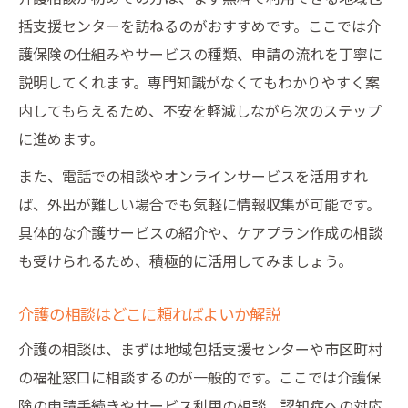
活用
括支援センターを訪ねるのがおすすめです。ここでは介
市役所で介護に関する相談ができる理由
護保険の仕組みやサービスの種類、申請の流れを丁寧に
介護相談を市役所で行うメリットとは
説明してくれます。専門知識がなくてもわかりやすく案
内してもらえるため、不安を軽減しながら次のステップ
市役所の介護相談窓口で受けられる支援内
に進めます。
容
介護に関する悩みを市役所で相談する流れ
また、電話での相談やオンラインサービスを活用すれ
市役所の介護相談は無料で利用できるのか
ば、外出が難しい場合でも気軽に情報収集が可能です。
具体的な介護サービスの紹介や、ケアプラン作成の相談
市役所が提供する介護相談サービスの特徴
も受けられるため、積極的に活用してみましょう。
介護の相談はどこに頼ればよいか解説
介護の相談は、まずは地域包括支援センターや市区町村
の福祉窓口に相談するのが一般的です。ここでは介護保
険の申請手続きやサービス利用の相談、認知症への対応