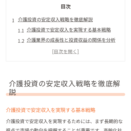
目次
介護投資の安定収入戦略を徹底解説
介護投資で安定収入を実現する基本戦略
介護業界の成長性と投資収益の関係を分析
介護銘柄本命を選ぶ際のポイント解説
介護への投資で期待できる高配当の魅力
介護投資信託を活用したリスク分散術
高配当を狙う介護関連投資の着眼点
介護投資の安定収入戦略を徹底解
説
介護高配当株を見極める投資判断の手法
介護関連銘柄で配当収入を増やす秘訣
介護投資で安定収入を実現する基本戦略
介護上場企業ランキングから学ぶ注目点
介護投資で安定収入を実現するためには、まず長期的な
介護投資信託の配当利回りを徹底比較
視点で市場の動向を把握することが重要です。高齢化社