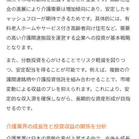
介護株おすすめの選び方とリスク管理
会の進展により介護需要は増加傾向にあり、安定したキ
介護銘柄で資産運用を始めるなら今
ャッシュフローが期待できるためです。具体的には、有
介護銘柄投資の始め方と成功ポイント
料老人ホームやサービス付き高齢者向け住宅など、需要
介護上場企業一覧から資産運用先を選択
の高い介護関連施設を運営する企業への投資が基本戦略
介護関連銘柄で安定運用を目指すコツ
となります。
介護投資信託のメリットと注意点を解説
また、分散投資を心がけることでリスク軽減を図りつ
介護投資家が知るべき業界動向の最新情報
つ、安定配当を得ることが可能です。例えば、複数の介
注目の介護投資信託で長期成長へ
護関連銘柄や介護投資信託を組み合わせることで、市場
介護投資信託を選ぶ際のポイントと注意点
変動による収益のブレを抑えられます。これにより、安
定的な収入源を確保しながら、長期的な資産形成が目指
介護関連投資信託の長期成長可能性を分析
せるのです。
介護施設投資の基礎知識と収益化の道筋
介護投資信託で安定収入を目指す運用術
介護業界の成長性と投資収益の関係を分析
介護投資ファンドの特徴と選び方を解説
介護業界は日本の高齢化率が上昇する中で、今後も成長