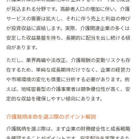
もし介護業界で投資をするなら何を見るべきか
が見込まれる分野です。高齢者人口の増加に伴い、介護
介護業界投資で注目すべき市場トレンド
サービスの需要は拡大し、それに伴う売上と利益の伸び
介護投資で重視すべき経営指標と分析法
が投資収益に直結します。実際、介護関連企業の多くは
介護関連銘柄選定のための情報収集術
安定した収益基盤を持ち、長期的に配当を出し続ける傾
介護施設投資を判断するリスク要因とは
向があります。
介護業界の安定性と将来性を見極める視点
ただし、業界再編や法改正、介護報酬の変動リスクも存
将来性ある介護分野に投資する魅力
在するため、単純な成長期待だけでなく、企業の経営力
や市場環境の変化も慎重に分析する必要があります。例
介護分野の将来性と投資価値を徹底解説
えば、地域密着型の介護事業者は競争優位性が高く、安
介護業界投資で期待できる成長分野とは
定的な収益を確保しやすい傾向にあります。
介護士投資家が注目する新規ビジネスモデ
ル
介護銘柄本命を選ぶ際のポイント解説
介護関連企業の持続的成長力を検証する
介護銘柄を選ぶ際は、まず企業の財務健全性と成長戦略
介護投資信託で長期展望を描くポイント
を確認することがポイントです。安定配当を実現するた